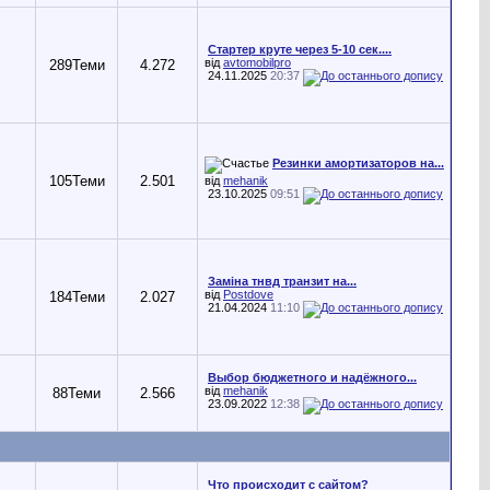
Стартер круте через 5-10 сек....
від
avtomobilpro
289
Теми
4.272
24.11.2025
20:37
Резинки амортизаторов на...
105
Теми
2.501
від
mehanik
23.10.2025
09:51
Заміна тнвд транзит на...
від
Postdove
184
Теми
2.027
21.04.2024
11:10
Выбор бюджетного и надёжного...
від
mehanik
88
Теми
2.566
23.09.2022
12:38
Что происходит с сайтом?