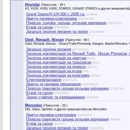
Hyundai
(Присутніх - 94 )
H1, H100, H200, H300, STAREX, GRAND STAREX и других микроавтобу
Grand Starex/H-1/H-300 с 2008 г.в.
(43/803)
Двигун паливна єлектроника
(591/14755)
Підвіска, ходова, гальма, рульове керування
(280/9120)
Кузов та салон
(256/5938)
Загальні технічні питання та тюнінг
(170/5898)
Opel, Renault, Nissan
(Присутніх - 86 )
Opel, Renault, Nissan - Vivaro/Trafic/Primastar, Kangoo, Master/Movano, V
Загальні технічні питання
(357/22253)
Технічна документація на Renault Trafic, Nissan Primastar, Оp
Технічна документація на двигуни
(4/10)
Технічна документація на трансмісію
(8/11)
Технічна документація на підвіску
(15/21)
Технічна документація на кузов
(6/6)
Технічна документація на електрику
(60/61)
Єлектрообладнання
(289/9145)
Двигун та паливне обладнання
(420/16947)
Підвіска,трансмісія,гальма,рульове керування
(174/8750)
Кузов та салон
(155/5484)
Тюнінг стайлінг та допрацювання
(48/3233)
Mercedes
(Присутніх - 25 )
Vito, Viano, Sprinter, и других микроавтобусов Mercedes
Двигун,паливна,єлектроніка
(166/1670)
Підвіска,трансмісія,гальма,рульове керування
(68/549)
Кузов та салон
(44/430)
Загальні технічні питання та тюнінг
(119/1880)