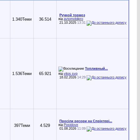
Ручной тормоз
1.340
Теми
36.514
від
avtomobilpro
21.10.2025
13:31
Топливный...
1.536
Теми
65.921
від
vitos svp
18.02.2026
14:29
Просіли ресори на Спрінтері...
від
Postdove
397
Теми
4.529
01.08.2026
11:09