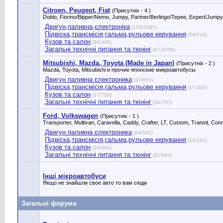
Citroen, Peugeot, Fiat
(Присутніх - 4 )
Doblo, Fiorino/Bipper/Nemo, Jumpy, Partner/Berlingo/Tepee, Expert/Ju
Двигун,паливна,єлектроніка
(128/1095)
Підвіска,трансмісія,гальма,рульове керування
(58/616)
Кузов та салон
(36/305)
Загальні технічні питання та тюнінг
(67/2256)
Mitsubishi, Mazda, Toyota (Made in Japan)
(Присутніх - 2 )
Mazda, Toyota, Mitsubishi и прочие японские микроавтобусы
Двигун паливна єлектроника
(37/655)
Підвіска,трансмісія,гальма,рульове керування
(17/300)
Кузов та салон
(17/759)
Загальні технічні питання та тюнінг
(34/787)
Ford, Volkswagen
(Присутніх - 1 )
Transporter, Multivan, Caravella, Caddy, Crafter, LT, Custom, Transit, 
Двигун паливна єлектроника
(64/582)
Підвіска,трансмісія,гальма,рульове керування
(14/141)
Кузов та салон
(24/441)
Загальні технічні питання та тюнінг
(81/844)
Інші мікроавтобуси
Якщо не знайшли свое авто то вам сюди
Загальні форуми