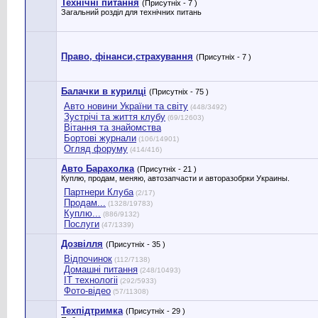
Технічні питання
(Присутніх - 7 )
Загальний розділ для технічних питань
Право, фінанси,страхування
(Присутніх - 7 )
Балачки в курилці
(Присутніх - 75 )
Авто новини України та світу
(448/3492)
Зустрічі та життя клубу
(69/12603)
Вітання та знайомства
Бортові журнали
(106/14901)
Огляд форуму
(414/416)
Авто Барахолка
(Присутніх - 21 )
Куплю, продам, меняю, автозапчасти и авторазобрки Украины.
Партнери Клуба
(2/17)
Продам...
(1328/19783)
Куплю...
(886/9132)
Послуги
(47/1339)
Дозвілля
(Присутніх - 35 )
Відпочинок
(112/7138)
Домашні питання
(248/10493)
IT технологіі
(292/5933)
Фото-відео
(57/11308)
Техпідтримка
(Присутніх - 29 )