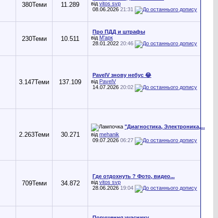
від
vitos svp
380
Теми
11.289
08.06.2026
21:31
Про ПДД и штрафы
від
М'арк
230
Теми
10.511
28.01.2022
20:46
PavelV знову небус 😂
3.147
Теми
137.109
від
PavelV
14.07.2026
20:02
"Диагностика, Электроника,...
2.263
Теми
30.271
від
mehanik
09.07.2026
06:27
Где отдохнуть ? Фото, видео...
від
vitos svp
709
Теми
34.872
28.06.2026
19:04
Порушення учаснику...