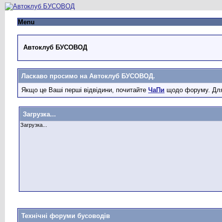
Menu
Автоклуб БУСОВОД
Ласкаво просимо на Автоклуб БУСОВОД.
Якщо це Ваші перші відвідини, почитайте
ЧаПи
щодо форуму. Для
Загрузка...
Загрузка...
Технічні форуми бусоводів