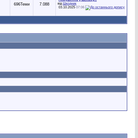
від
Шкодник
696
Теми
7.088
03.10.2025
07:06