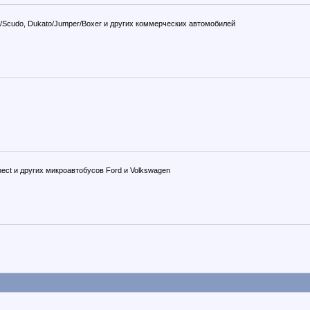
mpy/Scudo, Dukato/Jumper/Boxer и других коммерческих автомобилей
Connect и других микроавтобусов Ford и Volkswagen