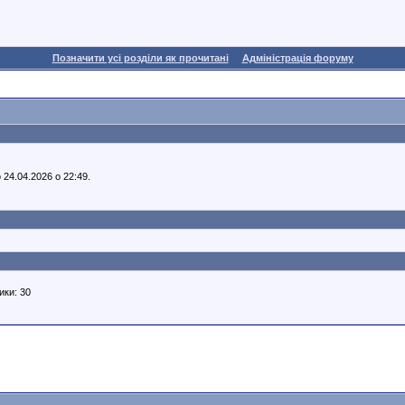
Позначити усі розділи як прочитані
Адміністрація форуму
 24.04.2026 о 22:49.
ики: 30