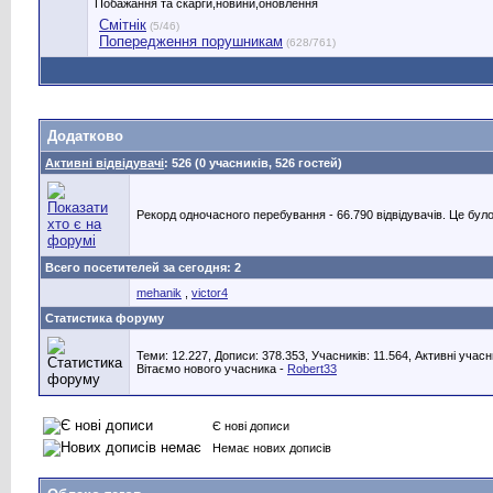
Побажання та скарги,новини,оновлення
Смітнік
(5/46)
Попередження порушникам
(628/761)
Додатково
Активні відвідувачі
: 526 (0 учасників, 526 гостей)
Рекорд одночасного перебування - 66.790 відвідувачів. Це було
Всего посетителей за сегодня: 2
mehanik
,
victor4
Статистика форуму
Теми: 12.227, Дописи: 378.353, Учасників: 11.564,
Активні учасн
Вітаємо нового учасника -
Robert33
Є нові дописи
Немає нових дописів