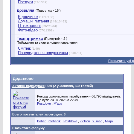
Послуги
(47/1339)
Дозвілля
(Присутніх - 16 )
Відпочинок
(112/7138)
Домашні питання
(248/10493)
IT технологіі
(292/5933)
Фото-відео
(57/11308)
Техпідтримка
(Присутніх - 2 )
Побажання та скарги,новини,оновлення
Смітнік
(5/46)
Попередження порушникам
(628/761)
Позначити усі 
Додатково
Активні відвідувачі
: 330 (2 учасників, 328 гостей)
Рекорд одночасного перебування - 66.790 відвідувачів.
Це було 24.04.2026 о 22:49.
Postdove
,
М'арк
Всего посетителей за сегодня: 6
Bober
,
mehanik
,
Postdove
,
victor4
,
x_mad
,
М'арк
Статистика форуму