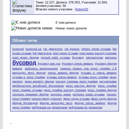
Теми: 12.227, Дописи: 378.353, Учасників: 11.564,
Активні учасники: 30
Вітаємо нового учасника -
Robert33
Є нові дописи
Немає нових дописів
Облако тегов
busovod
busovod.ua
cdi двигатель
cdi дизель
citroen nemo отзывы
fiat
scudo отзывы
hdi двигатель
opel vivaro отзывы
opel vivaro расход топлива
opel vivaro форум
renault trafic отзывы
Бусовод
автоаптечка
авториа
бусовод
бусовод ком юа
бусовод опель виваро
бусовод форум
виваро
забилась канализация
замена ремня грм рено трафик 1.9
мерседес вито форум
опель виваро форум
отзывы о опель виваро
отзывы о рено трафик
отзывы опель виваро
отзывы рено трафик
пежо
експерт
пежо експерт форум
расход топлива рено трафик
регулировка
карбюратора китайской бензопилы
рено мастер форум
рено трафик
рено трафик отзывы
рено трафик расход топлива
рено трафик форум
ситроен джампер форум
ситроен немо
ситроен немо отзывы
тюнинг
рено трафик
тюнинг форд транзит
фиат скудо отзывы
фиат скудо форум
форум бусоводов
форум мерседес вито
форум опель виваро
форум
рено трафик
чебурашка на украинском
чебурашка по украински