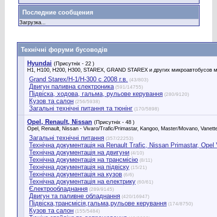
Последние сообщения
Загрузка...
Технічні форуми бусоводів
Hyundai
(Присутніх - 22 )
H1, H100, H200, H300, STAREX, GRAND STAREX и других микроавтобусов м
Grand Starex/H-1/H-300 с 2008 г.в.
(43/803)
Двигун паливна єлектроника
(591/14755)
Підвіска, ходова, гальма, рульове керування
(280/9120)
Кузов та салон
(256/5938)
Загальні технічні питання та тюнінг
(170/5898)
Opel, Renault, Nissan
(Присутніх - 48 )
Opel, Renault, Nissan - Vivaro/Trafic/Primastar, Kangoo, Master/Movano, Vanette
Загальні технічні питання
(357/22253)
Технічна документація на Renault Trafic, Nissan Primastar, Оpel Vi
Технічна документація на двигуни
(4/10)
Технічна документація на трансмісію
(8/11)
Технічна документація на підвіску
(15/21)
Технічна документація на кузов
(6/6)
Технічна документація на електрику
(60/61)
Єлектрообладнання
(289/9145)
Двигун та паливне обладнання
(420/16947)
Підвіска,трансмісія,гальма,рульове керування
(174/8750)
Кузов та салон
(155/5484)