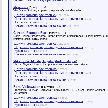
Тюнінг стайлінг та допрацювання
(48/3233)
Mercedes
(Присутніх - 8 )
Vito, Viano, Sprinter, и других микроавтобусов Mercedes
Двигун,паливна,єлектроніка
(166/1670)
Підвіска,трансмісія,гальма,рульове керування
(68/549)
Кузов та салон
(44/430)
Загальні технічні питання та тюнінг
(119/1880)
Citroen, Peugeot, Fiat
(Присутніх - 6 )
Doblo, Fiorino/Bipper/Nemo, Jumpy, Partner/Berlingo/Tepee, Expert/Jumpy/Scu
коммерческих автомобилей
Двигун,паливна,єлектроніка
(128/1095)
Підвіска,трансмісія,гальма,рульове керування
(58/616)
Кузов та салон
(36/305)
Загальні технічні питання та тюнінг
(67/2256)
Mitsubishi, Mazda, Toyota (Made in Japan)
Mazda, Toyota, Mitsubishi и прочие японские микроавтобусы
Двигун паливна єлектроника
(37/655)
Підвіска,трансмісія,гальма,рульове керування
(17/300)
Кузов та салон
(17/759)
Загальні технічні питання та тюнінг
(34/787)
Ford, Volkswagen
(Присутніх - 2 )
Transporter, Multivan, Caravella, Caddy, Crafter, LT, Custom, Transit, Connect
Volkswagen
Двигун паливна єлектроника
(64/582)
Підвіска,трансмісія,гальма,рульове керування
(14/141)
Кузов та салон
(24/441)