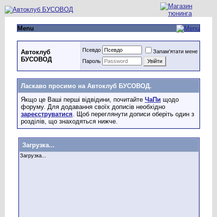
Menu
Псевдо
Запам'ятати мене
Автоклуб
БУСОВОД
Пароль
Ласкаво просимо на Автоклуб БУСОВОД.
Якщо це Ваші перші відвідини, почитайте
ЧаПи
щодо
форуму. Для додавання своїх дописів необхідно
зареєструватися
. Щоб переглянути дописи оберіть один з
розділів, що знаходяться нижче.
Загрузка...
Загрузка...