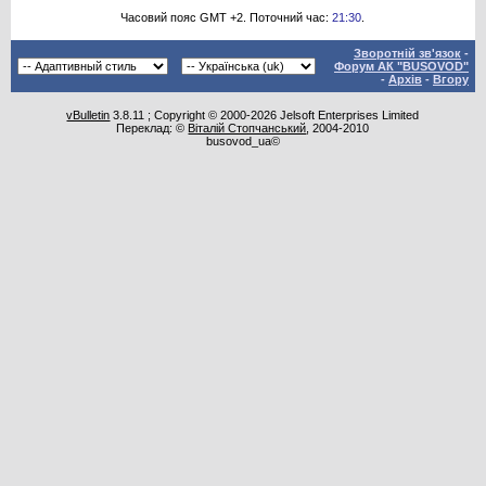
Часовий пояс GMT +2. Поточний час:
21:30
.
Зворотній зв'язок
-
Форум АК "BUSOVOD"
-
Архів
-
Вгору
vBulletin
3.8.11 ; Copyright © 2000-2026 Jelsoft Enterprises Limited
Переклад: ©
Віталій Стопчанський
, 2004-2010
busovod_ua©