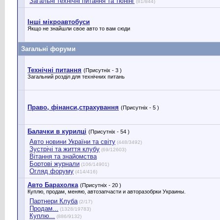
Загальні технічні питання та тюнінг
(81/844)
Інші мікроавтобуси
Якщо не знайшли свое авто то вам сюди
Загальні форуми
Технічні питання
(Присутніх - 3 )
Загальний розділ для технічних питань
Право, фінанси,страхування
(Присутніх - 5 )
Балачки в курилці
(Присутніх - 54 )
Авто новини України та світу
(448/3492)
Зустрічі та життя клубу
(69/12603)
Вітання та знайомства
Бортові журнали
(106/14901)
Огляд форуму
(414/416)
Авто Барахолка
(Присутніх - 20 )
Куплю, продам, меняю, автозапчасти и авторазобрки Украины.
Партнери Клуба
(2/17)
Продам...
(1328/19783)
Куплю...
(886/9132)