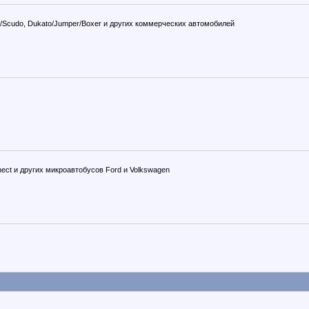
mpy/Scudo, Dukato/Jumper/Boxer и других коммерческих автомобилей
Connect и других микроавтобусов Ford и Volkswagen