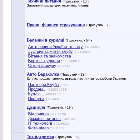
Технічні питання
(Присутніх - 10 )
Загальний розділ для технічних питань
Право, фінанси,страхування
(Присутніх - 7 )
Балачки в курилці
(Присутніх - 54 )
Авто новини України та світу
(448/3492)
Зустрічі та життя клубу
(69/12603)
Вітання та знайомства
Бортові журнали
(106/14901)
Огляд форуму
(414/416)
Авто Барахолка
(Присутніх - 19 )
Куплю, продам, меняю, автозапчасти и авторазобрки Украины.
Партнери Клуба
(2/17)
Продам...
(1328/19783)
Куплю...
(886/9132)
Послуги
(47/1339)
Дозвілля
(Присутніх - 18 )
Відпочинок
(112/7138)
Домашні питання
(248/10493)
IT технологіі
(292/5933)
Фото-відео
(57/11308)
Техпідтримка
(Присутніх - 3 )