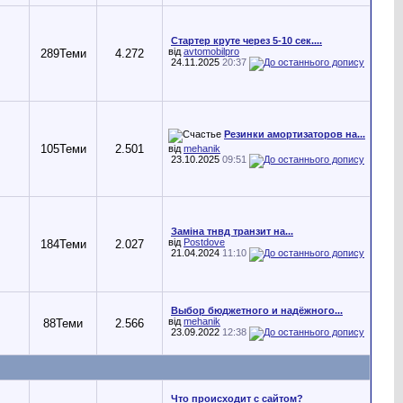
Стартер круте через 5-10 сек....
від
avtomobilpro
289
Теми
4.272
24.11.2025
20:37
Резинки амортизаторов на...
105
Теми
2.501
від
mehanik
23.10.2025
09:51
Заміна тнвд транзит на...
від
Postdove
184
Теми
2.027
21.04.2024
11:10
Выбор бюджетного и надёжного...
від
mehanik
88
Теми
2.566
23.09.2022
12:38
Что происходит с сайтом?