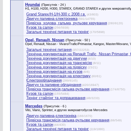
Hyundai
(Присутніх - 24 )
H1, H100, H200, H300, STAREX, GRAND STAREX и других микроавтобу
Grand Starex/H-1/H-300 с 2008 г.в.
(43/803)
Двигун паливна єлектроника
(591/14755)
Підвіска, ходова, гальма, рульове керування
(280/9120)
Кузов та салон
(256/5938)
Загальні технічні питання та тюнінг
(170/5898)
Opel, Renault, Nissan
(Присутніх - 50 )
Opel, Renault, Nissan - Vivaro/Trafic/Primastar, Kangoo, Master/Movano, V
Загальні технічні питання
(357/22253)
Технічна документація на Renault Trafic, Nissan Primastar, Оp
Технічна документація на двигуни
(4/10)
Технічна документація на трансмісію
(8/11)
Технічна документація на підвіску
(15/21)
Технічна документація на кузов
(6/6)
Технічна документація на електрику
(60/61)
Єлектрообладнання
(289/9145)
Двигун та паливне обладнання
(420/16947)
Підвіска,трансмісія,гальма,рульове керування
(174/8750)
Кузов та салон
(155/5484)
Тюнінг стайлінг та допрацювання
(48/3233)
Mercedes
(Присутніх - 6 )
Vito, Viano, Sprinter, и других микроавтобусов Mercedes
Двигун,паливна,єлектроніка
(166/1670)
Підвіска,трансмісія,гальма,рульове керування
(68/549)
Кузов та салон
(44/430)
Загальні технічні питання та тюнінг
(119/1880)