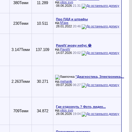
від
vitos svp
380
Теми
11.289
08.06.2026
21:31
Про ПДД и штрафы
від
М'арк
230
Теми
10.511
28.01.2022
20:46
PavelV знову небус 😂
3.147
Теми
137.109
від
PavelV
14.07.2026
20:02
"Диагностика, Электроника,...
2.263
Теми
30.271
від
mehanik
09.07.2026
06:27
Где отдохнуть ? Фото, видео...
від
vitos svp
709
Теми
34.872
28.06.2026
19:04
Порушення учаснику...