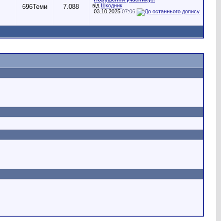
від
Шкодник
696
Теми
7.088
03.10.2025
07:06