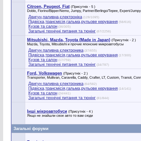
Citroen, Peugeot, Fiat
(Присутніх - 5 )
Doblo, Fiorino/Bipper/Nemo, Jumpy, Partner/Berlingo/Tepee, Expert/Ju
Двигун,паливна,єлектроніка
(128/1095)
Підвіска,трансмісія,гальма,рульове керування
(58/616)
Кузов та салон
(36/305)
Загальні технічні питання та тюнінг
(67/2256)
Mitsubishi, Mazda, Toyota (Made in Japan)
(Присутніх - 2 )
Mazda, Toyota, Mitsubishi и прочие японские микроавтобусы
Двигун паливна єлектроника
(37/655)
Підвіска,трансмісія,гальма,рульове керування
(17/300)
Кузов та салон
(17/759)
Загальні технічні питання та тюнінг
(34/787)
Ford, Volkswagen
(Присутніх - 2 )
Transporter, Multivan, Caravella, Caddy, Crafter, LT, Custom, Transit, 
Двигун паливна єлектроника
(64/582)
Підвіска,трансмісія,гальма,рульове керування
(14/141)
Кузов та салон
(24/441)
Загальні технічні питання та тюнінг
(81/844)
Інші мікроавтобуси
(Присутніх - 4 )
Якщо не знайшли свое авто то вам сюди
Загальні форуми