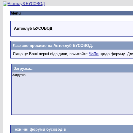
Menu
Автоклуб БУСОВОД
Ласкаво просимо на Автоклуб БУСОВОД.
Якщо це Ваші перші відвідини, почитайте
ЧаПи
щодо форуму. Для
Загрузка...
Загрузка...
Технічні форуми бусоводів