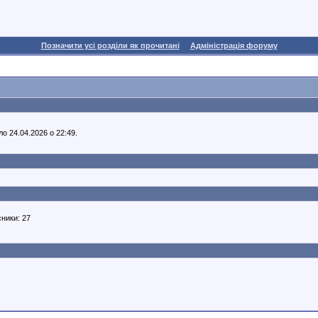
Позначити усі розділи як прочитані
Адміністрація форуму
о 24.04.2026 о 22:49.
сники: 27