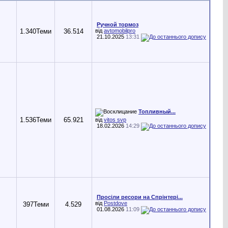
Ручной тормоз
1.340
Теми
36.514
від
avtomobilpro
21.10.2025
13:31
Топливный...
1.536
Теми
65.921
від
vitos svp
18.02.2026
14:29
Просіли ресори на Спрінтері...
від
Postdove
397
Теми
4.529
01.08.2026
11:09