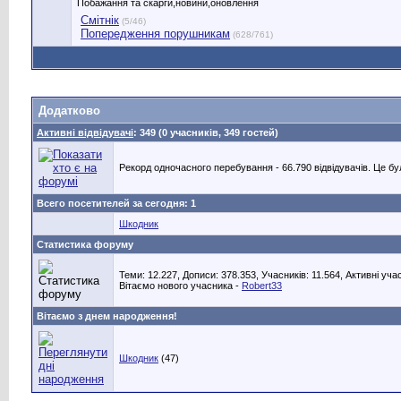
Побажання та скарги,новини,оновлення
Смітнік
(5/46)
Попередження порушникам
(628/761)
Додатково
Активні відвідувачі
: 349 (0 учасників, 349 гостей)
Рекорд одночасного перебування - 66.790 відвідувачів. Це бул
Всего посетителей за сегодня: 1
Шкодник
Статистика форуму
Теми: 12.227, Дописи: 378.353, Учасників: 11.564,
Активні уча
Вітаємо нового учасника -
Robert33
Вітаємо з днем народження!
Шкодник
(47)