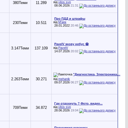
від
vitos svp
380
Теми
11.289
08.06.2026
21:31
Про ПДД и штрафы
від
М'арк
230
Теми
10.511
28.01.2022
20:46
PavelV знову небус 😂
3.147
Теми
137.109
від
PavelV
14.07.2026
20:02
"Диагностика, Электроника,...
2.263
Теми
30.271
від
mehanik
09.07.2026
06:27
Где отдохнуть ? Фото, видео...
від
vitos svp
709
Теми
34.872
28.06.2026
19:04
Порушення учаснику...