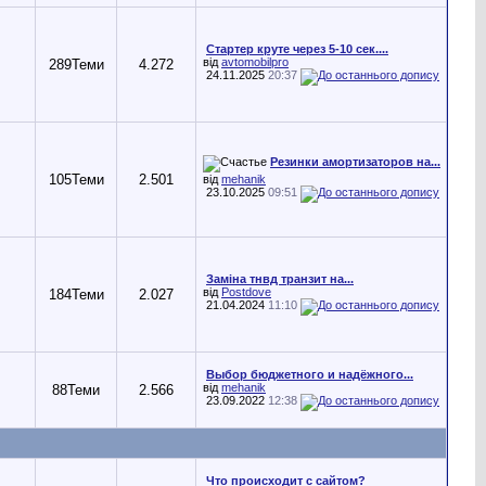
Стартер круте через 5-10 сек....
від
avtomobilpro
289
Теми
4.272
24.11.2025
20:37
Резинки амортизаторов на...
105
Теми
2.501
від
mehanik
23.10.2025
09:51
Заміна тнвд транзит на...
від
Postdove
184
Теми
2.027
21.04.2024
11:10
Выбор бюджетного и надёжного...
від
mehanik
88
Теми
2.566
23.09.2022
12:38
Что происходит с сайтом?