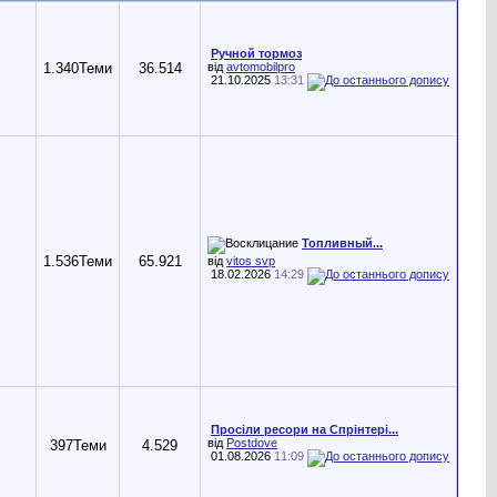
Ручной тормоз
1.340
Теми
36.514
від
avtomobilpro
21.10.2025
13:31
Топливный...
1.536
Теми
65.921
від
vitos svp
18.02.2026
14:29
Просіли ресори на Спрінтері...
від
Postdove
397
Теми
4.529
01.08.2026
11:09