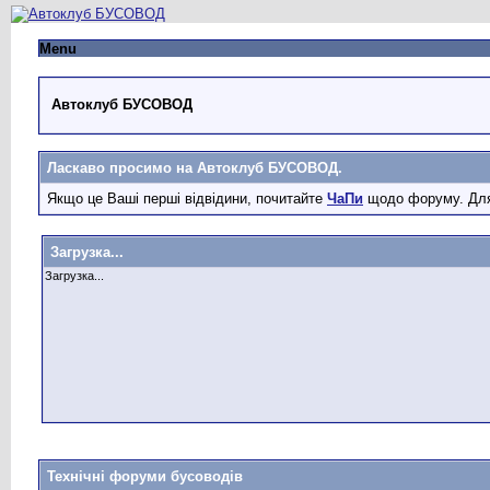
Menu
Автоклуб БУСОВОД
Ласкаво просимо на Автоклуб БУСОВОД.
Якщо це Ваші перші відвідини, почитайте
ЧаПи
щодо форуму. Для
Загрузка...
Загрузка...
Технічні форуми бусоводів