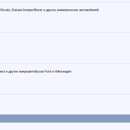
mpy/Scudo, Dukato/Jumper/Boxer и других коммерческих автомобилей
Connect и других микроавтобусов Ford и Volkswagen