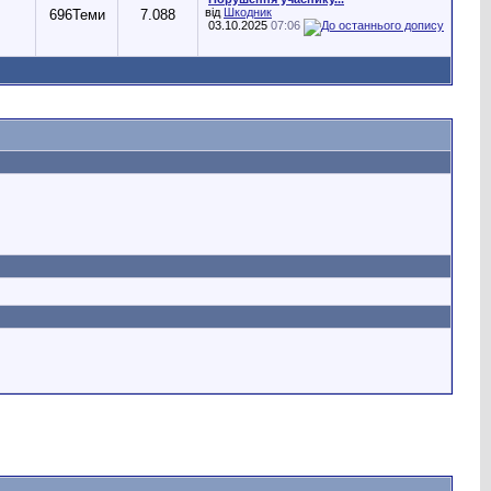
від
Шкодник
696
Теми
7.088
03.10.2025
07:06