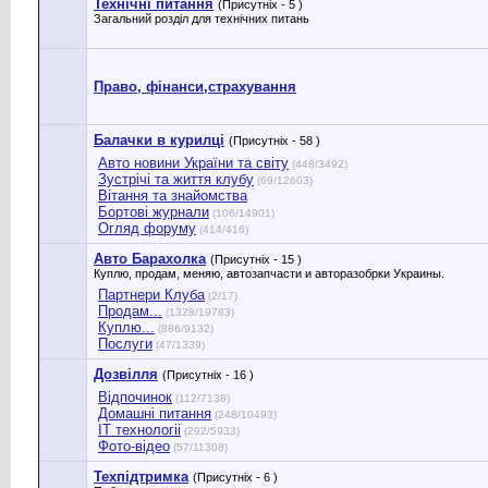
Технічні питання
(Присутніх - 5 )
Загальний розділ для технічних питань
Право, фінанси,страхування
Балачки в курилці
(Присутніх - 58 )
Авто новини України та світу
(448/3492)
Зустрічі та життя клубу
(69/12603)
Вітання та знайомства
Бортові журнали
(106/14901)
Огляд форуму
(414/416)
Авто Барахолка
(Присутніх - 15 )
Куплю, продам, меняю, автозапчасти и авторазобрки Украины.
Партнери Клуба
(2/17)
Продам...
(1328/19783)
Куплю...
(886/9132)
Послуги
(47/1339)
Дозвілля
(Присутніх - 16 )
Відпочинок
(112/7138)
Домашні питання
(248/10493)
IT технологіі
(292/5933)
Фото-відео
(57/11308)
Техпідтримка
(Присутніх - 6 )