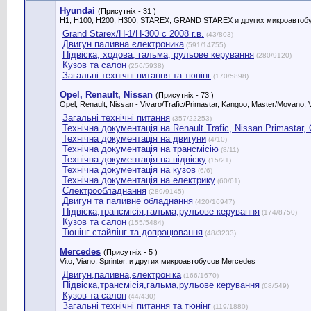
Hyundai
(Присутніх - 31 )
H1, H100, H200, H300, STAREX, GRAND STAREX и других микроавтобу
Grand Starex/H-1/H-300 с 2008 г.в.
(43/803)
Двигун паливна єлектроника
(591/14755)
Підвіска, ходова, гальма, рульове керування
(280/9120)
Кузов та салон
(256/5938)
Загальні технічні питання та тюнінг
(170/5898)
Opel, Renault, Nissan
(Присутніх - 73 )
Opel, Renault, Nissan - Vivaro/Trafic/Primastar, Kangoo, Master/Movano, V
Загальні технічні питання
(357/22253)
Технічна документація на Renault Trafic, Nissan Primastar, Оp
Технічна документація на двигуни
(4/10)
Технічна документація на трансмісію
(8/11)
Технічна документація на підвіску
(15/21)
Технічна документація на кузов
(6/6)
Технічна документація на електрику
(60/61)
Єлектрообладнання
(289/9145)
Двигун та паливне обладнання
(420/16947)
Підвіска,трансмісія,гальма,рульове керування
(174/8750)
Кузов та салон
(155/5484)
Тюнінг стайлінг та допрацювання
(48/3233)
Mercedes
(Присутніх - 5 )
Vito, Viano, Sprinter, и других микроавтобусов Mercedes
Двигун,паливна,єлектроніка
(166/1670)
Підвіска,трансмісія,гальма,рульове керування
(68/549)
Кузов та салон
(44/430)
Загальні технічні питання та тюнінг
(119/1880)