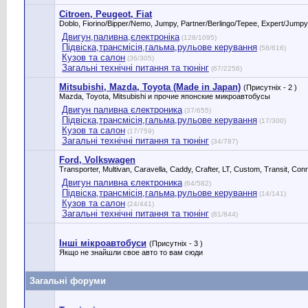
Citroen, Peugeot, Fiat
Doblo, Fiorino/Bipper/Nemo, Jumpy, Partner/Berlingo/Tepee, Expert/Ju
Двигун,паливна,єлектроніка
(128/1095)
Підвіска,трансмісія,гальма,рульове керування
(58/616)
Кузов та салон
(36/305)
Загальні технічні питання та тюнінг
(67/2256)
Mitsubishi, Mazda, Toyota (Made in Japan)
(Присутніх - 2 )
Mazda, Toyota, Mitsubishi и прочие японские микроавтобусы
Двигун паливна єлектроника
(37/655)
Підвіска,трансмісія,гальма,рульове керування
(17/300)
Кузов та салон
(17/759)
Загальні технічні питання та тюнінг
(34/787)
Ford, Volkswagen
Transporter, Multivan, Caravella, Caddy, Crafter, LT, Custom, Transit, 
Двигун паливна єлектроника
(64/582)
Підвіска,трансмісія,гальма,рульове керування
(14/141)
Кузов та салон
(24/441)
Загальні технічні питання та тюнінг
(81/844)
Інші мікроавтобуси
(Присутніх - 3 )
Якщо не знайшли свое авто то вам сюди
Загальні форуми