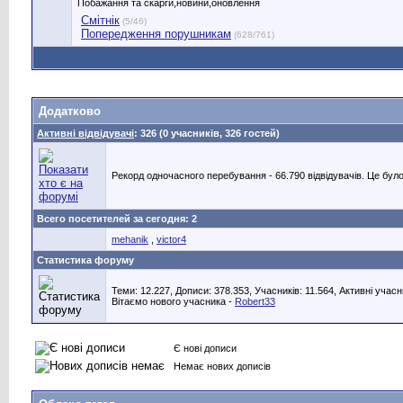
Побажання та скарги,новини,оновлення
Смітнік
(5/46)
Попередження порушникам
(628/761)
Додатково
Активні відвідувачі
: 326 (0 учасників, 326 гостей)
Рекорд одночасного перебування - 66.790 відвідувачів. Це було
Всего посетителей за сегодня: 2
mehanik
,
victor4
Статистика форуму
Теми: 12.227, Дописи: 378.353, Учасників: 11.564,
Активні учасн
Вітаємо нового учасника -
Robert33
Є нові дописи
Немає нових дописів