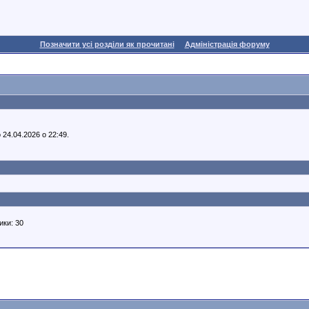
Позначити усі розділи як прочитані
Адміністрація форуму
 24.04.2026 о 22:49.
ики: 30