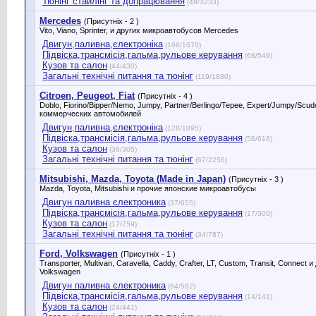
Тюнінг стайлінг та допрацювання
(48/3233)
Mercedes
(Присутніх - 2 )
Vito, Viano, Sprinter, и других микроавтобусов Mercedes
Двигун,паливна,єлектроніка
(166/1670)
Підвіска,трансмісія,гальма,рульове керування
(68/549)
Кузов та салон
(44/430)
Загальні технічні питання та тюнінг
(119/1880)
Citroen, Peugeot, Fiat
(Присутніх - 4 )
Doblo, Fiorino/Bipper/Nemo, Jumpy, Partner/Berlingo/Tepee, Expert/Jumpy/Scu
коммерческих автомобилей
Двигун,паливна,єлектроніка
(128/1095)
Підвіска,трансмісія,гальма,рульове керування
(58/616)
Кузов та салон
(36/305)
Загальні технічні питання та тюнінг
(67/2256)
Mitsubishi, Mazda, Toyota (Made in Japan)
(Присутніх - 3 )
Mazda, Toyota, Mitsubishi и прочие японские микроавтобусы
Двигун паливна єлектроника
(37/655)
Підвіска,трансмісія,гальма,рульове керування
(17/300)
Кузов та салон
(17/759)
Загальні технічні питання та тюнінг
(34/787)
Ford, Volkswagen
(Присутніх - 1 )
Transporter, Multivan, Caravella, Caddy, Crafter, LT, Custom, Transit, Connect
Volkswagen
Двигун паливна єлектроника
(64/582)
Підвіска,трансмісія,гальма,рульове керування
(14/141)
Кузов та салон
(24/441)