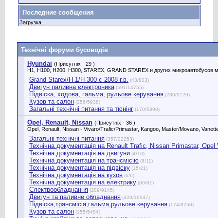
Последние сообщения
Загрузка...
Технічні форуми бусоводів
Hyundai
(Присутніх - 29 )
H1, H100, H200, H300, STAREX, GRAND STAREX и других микроавтобусов м
Grand Starex/H-1/H-300 с 2008 г.в.
(43/803)
Двигун паливна єлектроника
(591/14755)
Підвіска, ходова, гальма, рульове керування
(280/9120)
Кузов та салон
(256/5938)
Загальні технічні питання та тюнінг
(170/5898)
Opel, Renault, Nissan
(Присутніх - 36 )
Opel, Renault, Nissan - Vivaro/Trafic/Primastar, Kangoo, Master/Movano, Vanette
Загальні технічні питання
(357/22253)
Технічна документація на Renault Trafic, Nissan Primastar, Оpel Vi
Технічна документація на двигуни
(4/10)
Технічна документація на трансмісію
(8/11)
Технічна документація на підвіску
(15/21)
Технічна документація на кузов
(6/6)
Технічна документація на електрику
(60/61)
Єлектрообладнання
(289/9145)
Двигун та паливне обладнання
(420/16947)
Підвіска,трансмісія,гальма,рульове керування
(174/8750)
Кузов та салон
(155/5484)