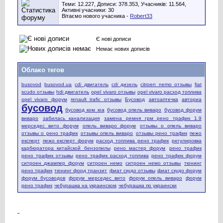
Теми: 12.227, Дописи: 378.353, Учасників: 11.564,
Активні учасники: 30
Вітаємо нового учасника -
Robert33
Є нові дописи
Немає нових дописів
Облако тегов
busovod
busovod.ua
cdi двигатель
cdi дизель
citroen nemo отзывы
fiat
scudo отзывы
hdi двигатель
opel vivaro отзывы
opel vivaro расход топлива
opel vivaro форум
renault trafic отзывы
Бусовод
автоаптечка
авториа
бусовод
бусовод ком юа
бусовод опель виваро
бусовод форум
виваро
забилась канализация
замена ремня грм рено трафик 1.9
мерседес вито форум
опель виваро форум
отзывы о опель виваро
отзывы о рено трафик
отзывы опель виваро
отзывы рено трафик
пежо
експерт
пежо експерт форум
расход топлива рено трафик
регулировка
карбюратора китайской бензопилы
рено мастер форум
рено трафик
рено трафик отзывы
рено трафик расход топлива
рено трафик форум
ситроен джампер форум
ситроен немо
ситроен немо отзывы
тюнинг
рено трафик
тюнинг форд транзит
фиат скудо отзывы
фиат скудо форум
форум бусоводов
форум мерседес вито
форум опель виваро
форум
рено трафик
чебурашка на украинском
чебурашка по украински