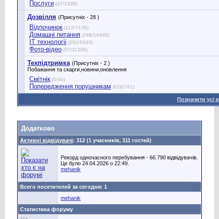
Послуги
(47/1339)
Дозвілля
(Присутніх - 28 )
Відпочинок
(112/7138)
Домашні питання
(248/10493)
IT технологіі
(292/5933)
Фото-відео
(57/11308)
Техпідтримка
(Присутніх - 2 )
Побажання та скарги,новини,оновлення
Смітнік
(5/46)
Попередження порушникам
(628/761)
Позначити усі 
Додатково
Активні відвідувачі
: 312 (1 учасників, 311 гостей)
Рекорд одночасного перебування - 66.790 відвідувачів.
Це було 24.04.2026 о 22:49.
mehanik
Всего посетителей за сегодня: 1
mehanik
Статистика форуму