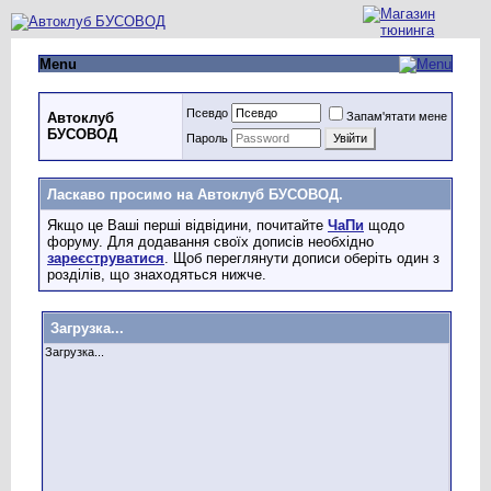
Menu
Псевдо
Запам'ятати мене
Автоклуб
БУСОВОД
Пароль
Ласкаво просимо на Автоклуб БУСОВОД.
Якщо це Ваші перші відвідини, почитайте
ЧаПи
щодо
форуму. Для додавання своїх дописів необхідно
зареєструватися
. Щоб переглянути дописи оберіть один з
розділів, що знаходяться нижче.
Загрузка...
Загрузка...