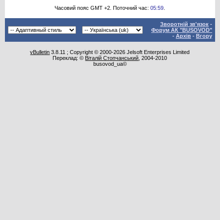
Часовий пояс GMT +2. Поточний час:
05:59
.
Зворотній зв'язок
-
Форум АК "BUSOVOD"
-
Архів
-
Вгору
vBulletin
3.8.11 ; Copyright © 2000-2026 Jelsoft Enterprises Limited
Переклад: ©
Віталій Стопчанський
, 2004-2010
busovod_ua©