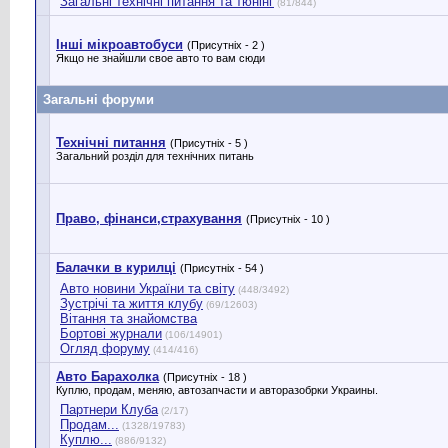
Загальні технічні питання та тюнінг
(81/844)
Інші мікроавтобуси
(Присутніх - 2 )
Якщо не знайшли свое авто то вам сюди
Загальні форуми
Технічні питання
(Присутніх - 5 )
Загальний розділ для технічних питань
Право, фінанси,страхування
(Присутніх - 10 )
Балачки в курилці
(Присутніх - 54 )
Авто новини України та світу
(448/3492)
Зустрічі та життя клубу
(69/12603)
Вітання та знайомства
Бортові журнали
(106/14901)
Огляд форуму
(414/416)
Авто Барахолка
(Присутніх - 18 )
Куплю, продам, меняю, автозапчасти и авторазобрки Украины.
Партнери Клуба
(2/17)
Продам...
(1328/19783)
Куплю...
(886/9132)